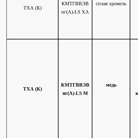
КМТГВВЭВ
сплав хромель
ТХА (К)
нг(A)-LS ХА
КМТГВВЭВ
медь
ТХА (К)
нг(A)-LS М
к