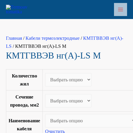
Перейти
к
Main
содержимому
Men
Главная
/
Кабели термоэлектродные
/
КМТГВВЭВ нг(A)-
LS
/ КМТГВВЭВ нг(A)-LS М
КМТГВВЭВ нг(A)-LS М
Количество
жил
Сечение
провода, мм2
Наименование
кабеля
Очистить