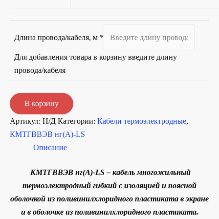
Длина провода/кабеля, м
*
Для добавления товара в корзину введите длину
провода/кабеля
Количество
В корзину
товара
Артикул:
Н/Д
Категории:
Кабели термоэлектродные
,
КМТГВВЭВ
КМТГВВЭВ нг(A)-LS
нг(A)-
Описание
LS
М
КМТГВВЭВ нг(A)-LS – кабель многожильный
термоэлектродный гибкий с изоляцией и поясной
оболочкой из поливинилхлоридного пластиката в экране
и в оболочке из поливинилхлоридного пластиката.