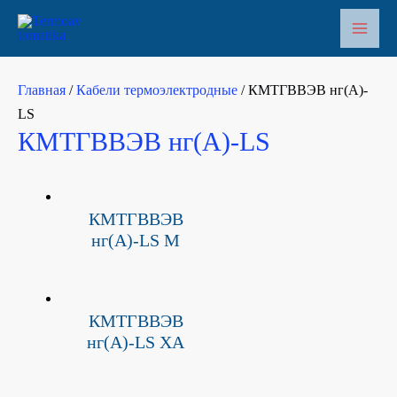
Перейти
к
Main
содержимому
Men
Главная
/
Кабели термоэлектродные
/ КМТГВВЭВ нг(A)-
LS
КМТГВВЭВ нг(A)-LS
КМТГВВЭВ
нг(A)-LS М
КМТГВВЭВ
нг(A)-LS ХА