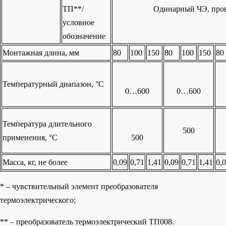
ТП**/
Одинарный ЧЭ, про
условное
обозначение
Монтажная длина, мм
80
100
150
80
100
150
80
Температурный диапазон, °С
0…600
0…600
Температура длительного
500
применения, °С
500
Масса, кг, не более
0,09
0,71
1,41
0,09
0,71
1,41
0,
* – чувствительный элемент преобразователя
термоэлектрического;
** – преобразователь термоэлектрический ТП008.