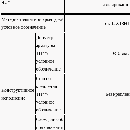
ЧЭ*
изолированн
Материал защитной арматуры
/
ст. 12Х18Н1
условное обозначение
Диаметр
арматуры
ТП**
/
Ø 6 мм /
условное
обозначение
Способ
крепления
Конструктивное
ТП**
/
Без креплен
исполнение
условное
обозначение
Схема,способ
подключения