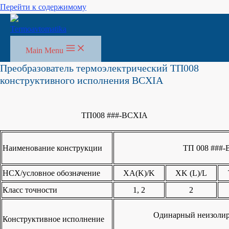
Перейти к содержимому
Main Menu
Преобразователь термоэлектрический ТП008
конструктивного исполнения BCXIA
TП008 ###-BCXIA
Наименование конструкции
ТП 008 ###
НСХ/условное обозначение
ХА(K)/K
ХK (L)/L
Класс точности
1, 2
2
Одинарный неизолир
Конструктивное исполнение