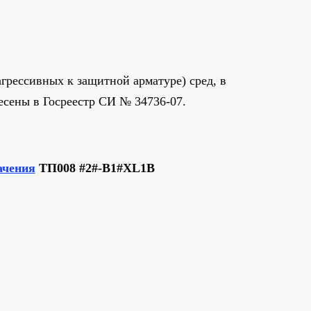
грессивных к защитной арматуре) сред, в
есены в Госреестр СИ № 34736-07.
ачения
ТП008 #2#-B1#XL1B