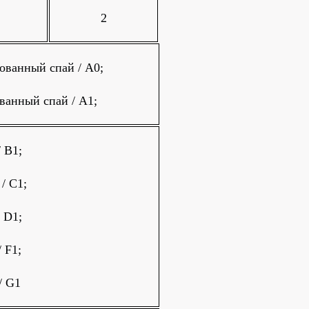
2
ованный спай / A0;
ванный спай / A1;
/ B1;
 / C1;
/ D1;
/ F1;
/ G1