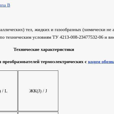
ппа B
ллических) тел, жидких и газообразных (химически не а
по техническим условиям ТУ 4213-008-23477532-06 и вн
Технические характеристики
я преобразователей термоэлектрических с
кодом обозн
 / L
ЖК(J) / J