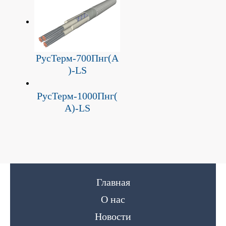
РусТерм-700Пнг(А
)-LS
РусТерм-1000Пнг(
А)-LS
Главная
О нас
Новости