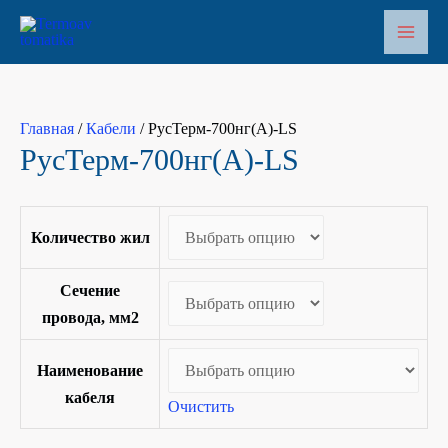
Перейти
к
Main
содержимому
Men
Главная
/
Кабели
/ РусТерм-700нг(А)-LS
РусТерм-700нг(А)-LS
Количество жил
Сечение
провода, мм2
Наименование
кабеля
Очистить