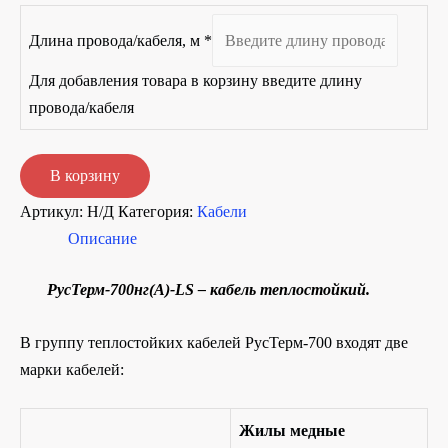
Длина провода/кабеля, м
*
Для добавления товара в корзину введите длину
провода/кабеля
Количество
В корзину
товара
Артикул:
Н/Д
Категория:
Кабели
РусТерм-700нг(А)-
Описание
LS
РусТерм-700нг(А)-LS – кабель теплостойкий.
В группу теплостойких кабелей РусТерм-700 входят две
марки кабелей:
Жилы медные