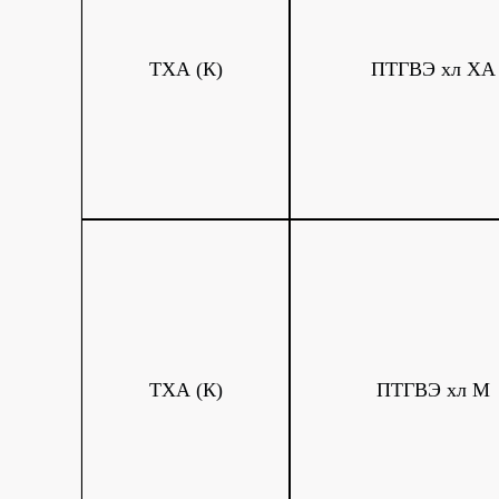
ТХА (К)
ПТГВЭ хл ХА
ТХА (К)
ПТГВЭ хл М