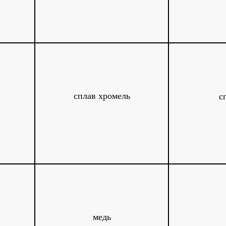
сплав хромель
с
медь