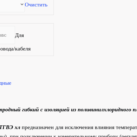
Очистить
Для
овода/кабеля
одные
родный гибкий с изоляцией из поливинилхлоридного п
ТГВЭ хл
предназначен для исключения влияния темпера
ры), при подключении к измерительному прибору (регуля