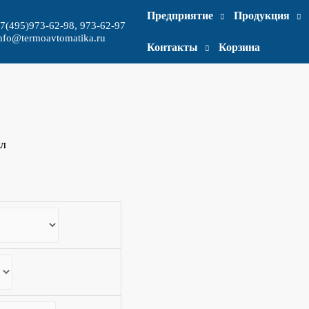
Предприятие
Продукция
7(495)973-62-98, 973-62-97
nfo@termoavtomatika.ru
Контакты
Корзина
л