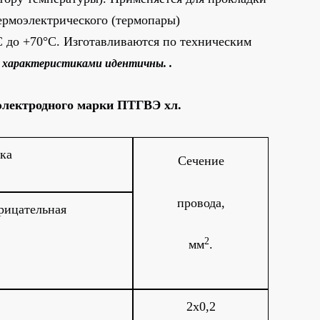
ермоэлектрического (термопары)
С до +70°С. Изготавливаются по техническим
м характеристиками идентичны.
.
электродного марки ПТГВЭ хл.
ка
Сечение
провода,
рицательная
2
мм
.
2х0,2