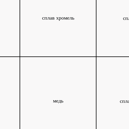
сплав хромель
сп
медь
спл