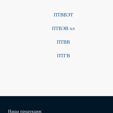
ПТBВЭT
ПТВЭB xл
ПTBВ
ПTГB
Наша продукция: