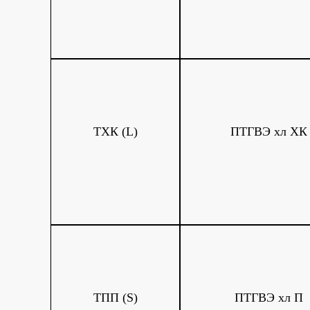
ТХК (L)
ПТГВЭ хл ХК
ТПП (S)
ПТГВЭ хл П