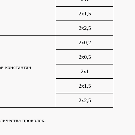
2х1,5
2х2,5
2х0,2
2х0,5
ав константан
2х1
2х1,5
2х2,5
оличества проволок.