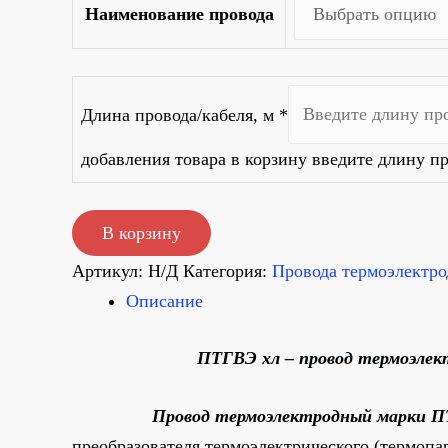
Наименование провода
Длина провода/кабеля, м
*
добавления товара в корзину введите длину пр
Количество
В корзину
товара
Артикул:
Н/Д
Категория:
Провода термоэлектр
ПТГВЭ
Описание
хл
ПТГВЭ хл – провод термоэлект
Провод термоэлектродный
марки П
преобразователя термоэлектрического (термопа