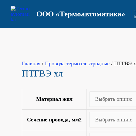
Перейти
|
+
ООО
«Термоавтоматика»
к
|
i
содержимому
Главная
/
Провода термоэлектродные
/ ПТГВЭ х
ПТГВЭ хл
Материал жил
Сечение провода, мм2