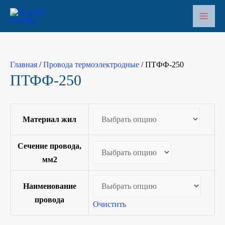
Перейти
к
Main
содержимому
Men
Главная
/
Провода термоэлектродные
/ ПТФФ-250
ПТФФ-250
Материал жил
Сечение провода,
мм2
Наименование
провода
Очистить