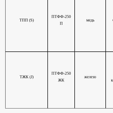
ПТФФ-250
ТПП (S)
медь
П
ПТФФ-250
ТЖК (J)
железо
ЖК
к