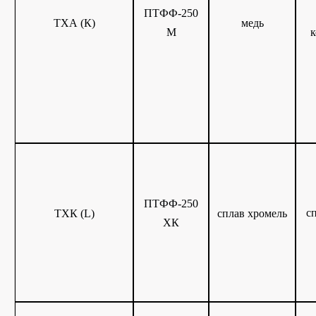
ПТФФ-250
ТХА (К)
медь
М
к
ПТФФ-250
с
ТХК (L)
сплав хромель
ХК