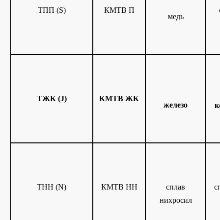
ТПП (S)
КМТВ П
медь
ТЖК (J)
КМТВ ЖК
железо
к
ТНН (N)
КМТВ НН
с
сплав
нихросил