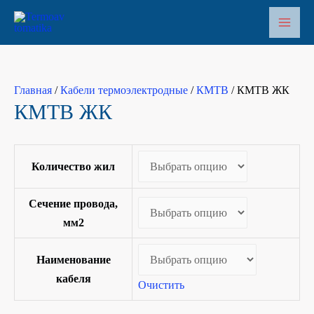
Перейти
к
Main
содержимому
Men
Главная
/
Кабели термоэлектродные
/
КМТВ
/ КМТВ ЖК
КМТВ ЖК
Количество жил
Сечение провода,
мм2
Наименование
кабеля
Очистить