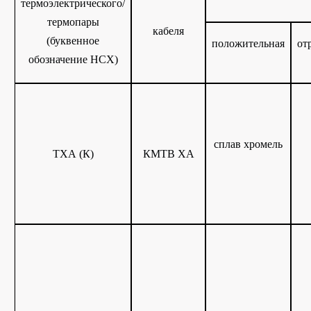
термоэлектрического/
термопары
кабеля
(буквенное
положительная
от
обозначение НСХ)
сплав хромель
ТХА (К)
КМТВ ХА