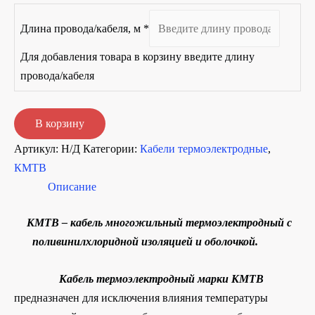
Длина провода/кабеля, м
*
Для добавления товара в корзину введите длину
провода/кабеля
Количество
В корзину
товара
Артикул:
Н/Д
Категории:
Кабели термоэлектродные
,
КМТВ
КМТВ
ЖК
Описание
КМТВ – кабель многожильный термоэлектродный с
поливинилхлоридной изоляцией и оболочкой.
Кабель термоэлектродный
марки КМТВ
предназначен для исключения влияния температуры