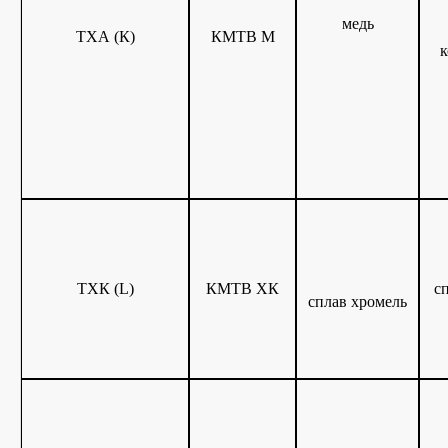
медь
ТХА (К)
КМТВ М
к
ТХК (L)
КМТВ ХК
с
сплав хромель