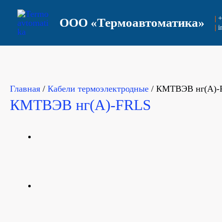
Перейти
|
+
ООО
«Термоавтоматика»
к
|
i
содержимому
Главная
/
Кабели термоэлектродные
/ КМТВЭВ нг(А)-
КМТВЭВ нг(А)-FRLS