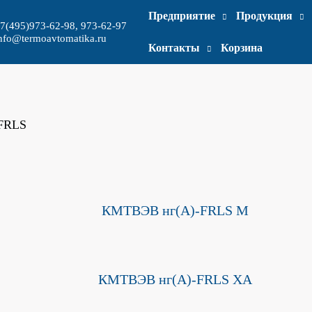
Предприятие
Продукция
7(495)973-62-98, 973-62-97
nfo@termoavtomatika.ru
Контакты
Корзина
FRLS
КМТВЭВ нг(A)-FRLS М
КМТВЭВ нг(A)-FRLS ХА